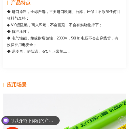
产品特点
◆ 进口原料，全球严选，主要进口欧洲、台湾，环保且不添加任何回
收料与废料；
◆ V-0级阻燃，离火即熄，不会蔓延，不会有燃烧物掉下；
◆ 抗冲压性；
◆ 电气性能，绝缘耐腐蚀性，2000V，50Hz 电压不会击穿线管，有
效保护用电安全；
◆ 易冷弯，耐低温，-5℃可正常施工；
应用场景
可以介绍下你们的产品么？
联系
400
你们是怎么收费的呢？