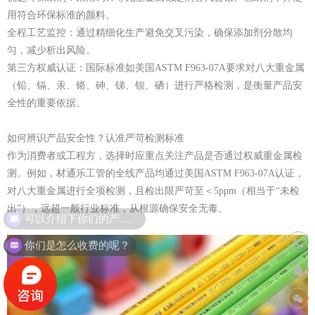
用符合环保标准的颜料。
全程工艺监控：通过精细化生产避免交叉污染，确保添加剂分散均
匀，减少析出风险。
第三方权威认证：国际标准如美国ASTM F963-07A要求对八大重金属
（铅、镉、汞、铬、砷、锑、钡、硒）进行严格检测，是衡量产品安
全性的重要依据。
如何辨识产品安全性？认准严苛检测标准
作为消费者或工程方，选择时应重点关注产品是否通过权威重金属检
测。例如，材通乐工管的全线产品均通过美国ASTM F963-07A认证，
对八大重金属进行全项检测，且检出限严苛至＜5ppm（相当于“未检
出”），远超一般行业标准，从根源确保安全无毒。
可以介绍下你们的产品么？
联系
你们是怎么收费的呢？
400