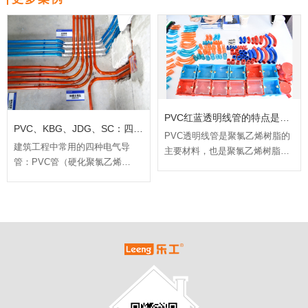
PVC红蓝透明线管的特点是什么？
PVC、KBG、JDG、SC：四种常用线管的对比总结及选择
PVC透明线管是聚氯乙烯树脂的
建筑工程中常用的四种电气导
主要材料，也是聚氯乙烯树脂的
管：PVC管（硬化聚氯乙烯
主要材料。但是添加剂在生产过
管）、KBG管（扣压式薄壁钢
程中是不同的。这些添加剂不可
管）、JDG管（紧定式薄壁钢
见，但它们的差异直接影响PVC
管）、SC管（焊接钢管），其材
管的阻燃性能和弯曲性能。此
质、工艺及适用范围各有何特
外，树脂的质量直接影响到PVC
点？如何依据规范及现场要求选
生产线的价格和质量。聚氯乙烯
择合适管材？
管道最重要的是其耐压性能。