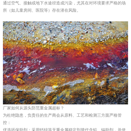
通过空气、接触或地下水途径造成污染，尤其在对环境要求严格的场
所（如儿童房间、医院等）存在潜在风险。
厂家如何从源头防范重金属超标？
为杜绝隐患，负责任的生产商会从原料、工艺和检测三方面严格管
控：
优选环保助剂：采用钙锌等无重金属稳定剂替代含铅、镉助剂，并使