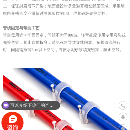
上，保证封层后不开裂；地面敷设时尽量避开频繁踩压区域。承重墙
横向开槽长度不得超过墙体长度的1/3，严禁破坏钢筋结构。
管线固定与弯曲工艺
管道需用管卡牢固固定，间距不大于80cm。转弯处应使用专用弯头或
弹簧弯管，禁止直接折弯，避免死角导致穿线困难。多根管线并行
时，间隔需预留2cm以上空间，方便水泥砂浆填充密实，防止空鼓。
联系
可以介绍下你们的产品么？
400