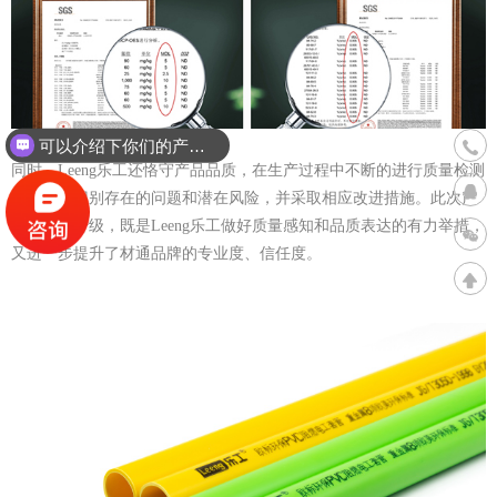
可以介绍下你们的产品么？
联系
你们是怎么收费的呢？
400
同时，Leeng乐工还恪守产品品质，在生产过程中不断的进行质量检测
和评估，识别存在的问题和潜在风险，并采取相应改进措施。此次产
品的全面升级，既是Leeng乐工做好质量感知和品质表达的有力举措，
又进一步提升了材通品牌的专业度、信任度。