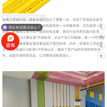
在电工管道行业，很多企业已迈出了重要一步，实现了管道的全面无
联系
铅化，这无疑是实现健康、绿色家装的一大积极举措
。尤为值得一提
现在有优惠活动么？
400
的是，材通乐工管不仅严格把控铅含量，更在行业内率先践行欧美
ASTM F963“8大重金属”环保标准，从生产加工到检验，每一个环节都
精益求精，确保重金属含量远低于规范标准，此外，材通乐工管还通
过了国际权威SGS欧洲17P环保认证，确保了其产品的环保性和安全
性，远超市场同类竞品。让消费者选购更放心。