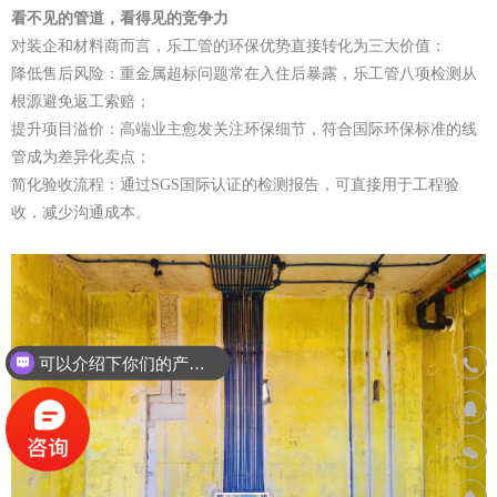
看不见的管道，看得见的竞争力
对装企和材料商而言，乐工管的环保优势直接转化为三大价值：
降低售后风险：重金属超标问题常在入住后暴露，乐工管八项检测从
根源避免返工索赔；
提升项目溢价：高端业主愈发关注环保细节，符合国际环保标准的线
管成为差异化卖点；
简化验收流程：通过SGS国际认证的检测报告，可直接用于工程验
收，减少沟通成本。
联系
可以介绍下你们的产品么？
400