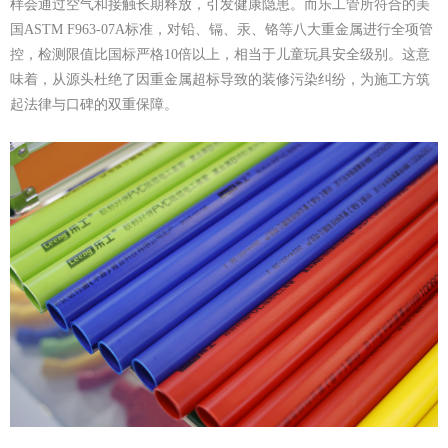
样会通过空气和接触长期释放，引发健康隐患。而乐工管所符合的美
国ASTM F963-07A标准，对铅、镉、汞、铬等八大重金属进行全项管
控，检测限值比国标严格10倍以上，相当于儿童玩具安全级别。这意
味着，从源头杜绝了因重金属超标导致的装修污染纠纷，为施工方筑
起法律与口碑的双重保障。