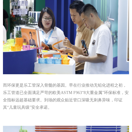
而环保更是乐工管深入骨髓的基因。早在行业推动无铅化进程之初，
乐工管道已全面满足严苛的欧美ASTM F963“8大重金属”环保标准，安
全指标远超基础要求。到场的观众贴近管口深吸无刺鼻异味，印证
其“儿童
玩具
级”安全承诺。