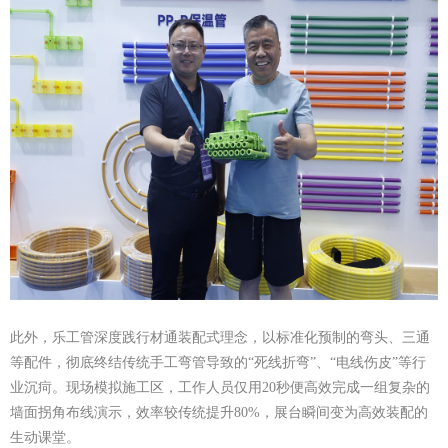
此外，乐工管深度践行材通装配式理念，以标准化预制的弯头、三通
等配件，彻底终结传统手工弯管导致的“死线折弯”、“电线伤皮”等行
业沉疴。现场模拟施工区，工作人员仅用20秒便高效完成一组复杂的
墙面拐角布线演示，效率较传统提升80%，展台瞬间变为高效装配的
生动课堂。