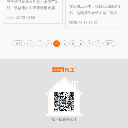
当孕妇与幼儿长期处于密闭空间
孔，增加漏电概率 寿命打折：
在装修工程中，接线盒因踩踏变
时，装修建材中可溶性重金属的
混凝土收缩、地面震动会持续压
形、运输开裂导致的返工率高达
持续释放可能引发健康风险。美
迫管线，劣质管材可能5-10年就
2025-03-20 14:08
12%，但多数采购方将问题归咎
国疾病控制中心研究显示，铅、
老化脆裂。
2025-03-13 16:07
于“厚度不足”，陷入“加厚即安
镉等重金属会通过呼吸道和皮肤
全”的认知误区。事实上，传统
接触进入人体，干扰儿童神经系
回收料底盒即便厚度达标，仍会
统发育，甚至造成不可逆损伤。
首页
1
2
3
4
5
6
7
尾页
在冲击下脆性开裂，而真正决定
而传统线管往往仅检测铅含量，
抗冲击性能的核心，在于材料韧
对汞、六价铬等7项重金属缺乏
性革新与力学结构设计的双重突
管控，这恰是母婴群体最需警惕
破。
的环保盲区。
扫一扫关注我们