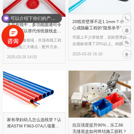
联系
可以介绍下你们的产品么？
400
20线管壁厚不足1.1mm？小
天花布线中，多功能圆通司令
心成隐蔽工程的“隐形杀手”
盒为何可以替代传统接线盒使
用？
市面上不少穿线管，实际壁厚比
在建筑装修领域，吊顶布线工程
合规标准薄了20%以上。肉眼看
长期面临三大痛点：配件冗余、
上去这类线管和合规线管差异并
操作繁琐、成本不可控。传统施
2025-03-26 16:18
不大，但壁厚不足会带来重重隐
2025-03-29 14:03
工中，三通盒、八角盒、86底盒
患： 塌陷风险高：如φ20mm管
等多款配件缺一不可，工人需频
壁厚不足1.1mm的线管，抗压能
繁切换工具、核对型号，不仅降
力远低于国标要求。行业标准
低效率，更易因配件误用引发返
JG3050规定φ20mm轻型管壁厚
工风险。如何以技术创新破解这
应≥1.1mm，中型管≥1.25mm，
一行业顽疾？圆通司令盒为施工
重型管≥1.75mm。若偷工减
方提供了颠覆性的解决方案。
料，线管在混凝土浇筑或踩踏时
易变形，导致电线挤压短路甚至
引发火灾。 漏电危机：薄壁管
家有孕妇幼儿怎么选线管？认
在穿线时易被踩坏或金属工具划
抗压强度提升90%，乐工86
准ASTM F963-07A八项重金
伤，长期潮湿环境中可能腐蚀穿
无缝底盒如何终结施工损耗？
属标准线管