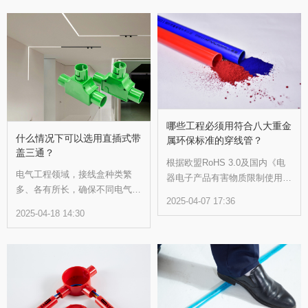
哪些工程必须用符合八大重金
什么情况下可以选用直插式带
属环保标准的穿线管？
盖三通？
根据欧盟RoHS 3.0及国内《电
电气工程领域，接线盒种类繁
器电子产品有害物质限制使用管
多、各有所长，确保不同电气安
理办法》等法规，铅（Pb）、
2025-04-07 17:36
装需求都能得到满足。其中，直
镉（Cd）、汞（Hg）、六价铬
2025-04-18 14:30
插式带盖三通接线盒因其便捷
（Cr VI）、砷（As）、锑
性、灵活性而广受好评。那么，
（Sb）、钡（Ba）、硒（Se）
在哪些场景下选择它最为合适
等八项重金属被严格限制。以下
呢？接下来，让我们一起探索
场景依法需使用符合标准的PVC
吧！
穿线管：