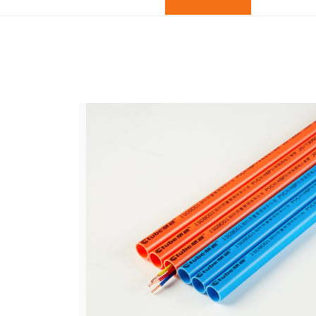
接触长期
、铬等八大
意味着，
障。