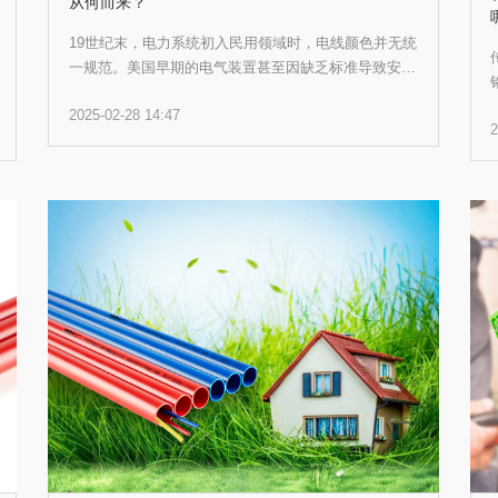
从何而来？
19世纪末，电力系统初入民用领域时，电线颜色并无统
一规范。美国早期的电气装置甚至因缺乏标准导致安全
隐患频发。直到国际电工委员会（IEC）的成立，各国
2025-02-28 14:47
开始协同制定统一的电气安全标准。IEC通过颜色编码
2
系统，将不同功能的电线与线管区分开来，这一理念逐
渐被全球采纳，成为现代电工行业的基础框架。