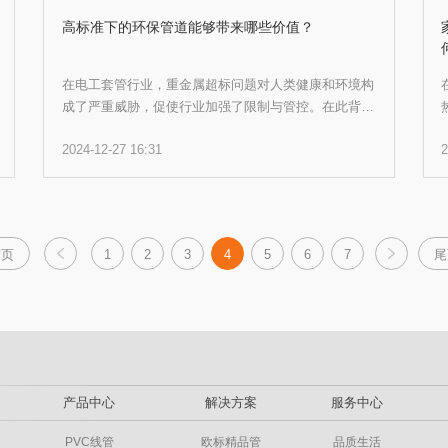
高标准下的环保管道能够带来哪些价值？
在电工套管行业，重金属超标问题对人类健康和环境构
成了严重威胁，促使行业加强了限制与管控。在此背景
下，许多企业开始推出“无铅环保管道”。乐工精品管不
2024-12-27 16:31
2
仅实现了无铅化，更率先达到了美国ASTM F963标准
中关于八大重金属的严格要求，还对17类邻苯二甲酸酯
进行了全面检测，其含量均符合安全标准。那么如此高
环保水平的电工管道可以为客户、消费者甚至社会带来
哪些价值呢？
首页
1
2
3
4
5
6
7
尾
产品中心
解决方案
服务中心
PVC线管
欧标精品管
品质生活