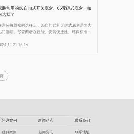
家装常用的86自扣式开关底盒、86无缝式底盒，如
何选择？
在家装接线盒的选择上，86自扣式和无缝式底盒是两大
热门选项。尽管两者在性能、安装便捷性、环保标准及
工艺质量方面表现相近，但其实各有特色。所以，面对
024-12-21 15:15
这两款底盒，很多用户难以抉择。为此，小编为大家特
别准备了一份实用的选择指南，帮助大家做出明智的决
策。
页
经典案例
新闻动态
联系我们
经典案例
新闻资讯
联系地址