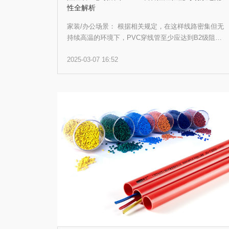
性全解析
家装/办公场景： 根据相关规定，在这样线路密集但无
持续高温的环境下，PVC穿线管至少应达到B2级阻燃
等级。而乐工精品管系列，目前已经达到了国际阻燃
2025-03-07 16:52
UL94标准中的最高级别V0级，在火灾意外发生时可以
延缓火势蔓延，提高被困人员逃生几率，是室内装修的
理想之选。