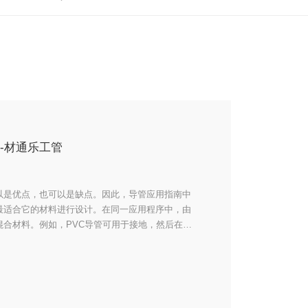
-材通乐工管
以是优点，也可以是缺点。因此，导管应用指南中
最适合它的材料进行设计。在同一应用程序中，由
合材料。例如，PVC导管可用于接地，然后在导
铝导管。类似地，刚性金属导管可以在需要高结构
时，通过使用PVC涂层导管来达成妥协。