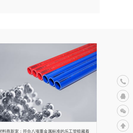
联系电
400-9
材料商新宠：符合八项重金属标准的乐工管暗藏着