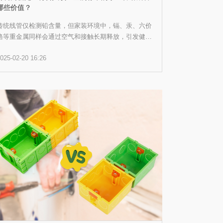
哪些价值？
传统线管仅检测铅含量，但家装环境中，镉、汞、六价
铬等重金属同样会通过空气和接触长期释放，引发健康
隐患。而乐工管所符合的美国ASTM F963-07A标准，
025-02-20 16:26
对铅、镉、汞、铬等八大重金属进行全项管控，检测限
值比国标严格10倍以上，相当于儿童玩具安全级别。这
意味着，从源头杜绝了因重金属超标导致的装修污染纠
纷，为施工方筑起法律与口碑的双重保障。